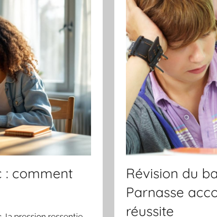
ac : comment
Révision du b
Parnasse acco
réussite
, la pression ressentie