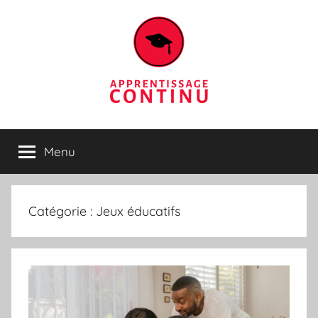
Aller
au
contenu
Apprentissage
Menu
continu
Catégorie :
Jeux éducatifs